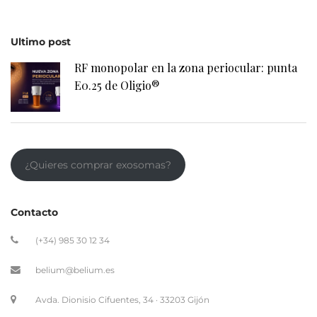
E0.25 de Oligio®
¿Quieres comprar exosomas?
Contacto
(+34) 985 30 12 34
belium@belium.es
Avda. Dionisio Cifuentes, 34 · 33203 Gijón
Legal
Aviso Legal
Proteccion de datos