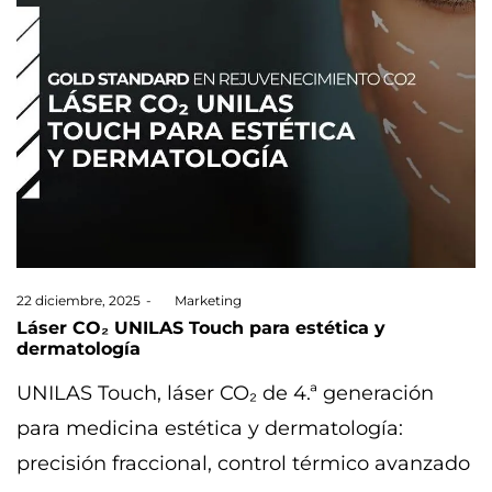
Posted
22 diciembre, 2025
by
Marketing
on
Láser CO₂ UNILAS Touch para estética y
dermatología
UNILAS Touch, láser CO₂ de 4.ª generación
para medicina estética y dermatología:
precisión fraccional, control térmico avanzado