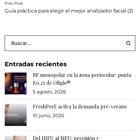
Navegación
Prev Post
Guía práctica para elegir el mejor analizador facial (2)
de
entradas
Entradas recientes
RF monopolar en la zona periocular: punta
E0.25 de Oligio®
5 agosto, 2026
FreshPeel: activa la demanda pre-verano
10 junio, 2026
Del HIFU al MFU: precisión y