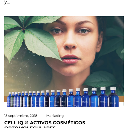
y…
Posted
15 septiembre, 2018
by
Marketing
on
CELL IQ ® ACTIVOS COSMÉTICOS