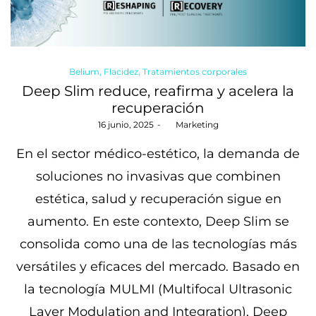
Posted
Belium
Flacidez
Tratamientos corporales
in
Deep Slim reduce, reafirma y acelera la
recuperación
Posted
16 junio, 2025
by
Marketing
on
En el sector médico-estético, la demanda de
soluciones no invasivas que combinen
estética, salud y recuperación sigue en
aumento. En este contexto, Deep Slim se
consolida como una de las tecnologías más
versátiles y eficaces del mercado. Basado en
la tecnología MULMI (Multifocal Ultrasonic
Layer Modulation and Integration), Deep