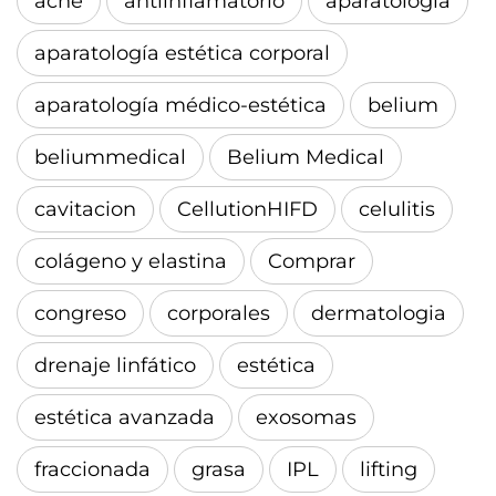
acne
antiinflamatorio
aparatología
aparatología estética corporal
aparatología médico-estética
belium
beliummedical
Belium Medical
cavitacion
CellutionHIFD
celulitis
colágeno y elastina
Comprar
congreso
corporales
dermatologia
drenaje linfático
estética
estética avanzada
exosomas
fraccionada
grasa
IPL
lifting