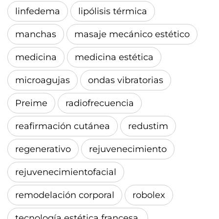
linfedema
lipólisis térmica
manchas
masaje mecánico estético
medicina
medicina estética
microagujas
ondas vibratorias
Preime
radiofrecuencia
reafirmación cutánea
redustim
regenerativo
rejuvenecimiento
rejuvenecimientofacial
remodelación corporal
robolex
tecnología estética francesa.