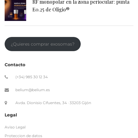
RF monopolar en la zona periocular: punta
E0.25 de Oligio®
¿Quieres comprar exosomas?
Contacto
(+34) 985 30 12 34
belium@belium.es
Avda. Dionisio Cifuentes, 34 · 33203 Gijón
Legal
Aviso Legal
Proteccion de datos