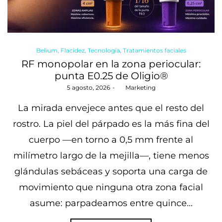
Posted
Belium
Flacidez
Tecnología
Tratamientos faciales
in
RF monopolar en la zona periocular:
punta E0.25 de Oligio®
Posted
5 agosto, 2026
by
Marketing
on
La mirada envejece antes que el resto del
rostro. La piel del párpado es la más fina del
cuerpo —en torno a 0,5 mm frente al
milímetro largo de la mejilla—, tiene menos
glándulas sebáceas y soporta una carga de
movimiento que ninguna otra zona facial
asume: parpadeamos entre quince…