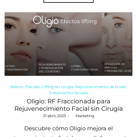
Posted
Belium
Flacidez
Lifting sin cirugía
Rejuvenecimiento de la piel
in
Tratamientos faciales
Oligio: RF Fraccionada para
Rejuvenecimiento Facial sin Cirugía
Posted
21 abril, 2025
by
Marketing
on
Descubre cómo Oligio mejora el