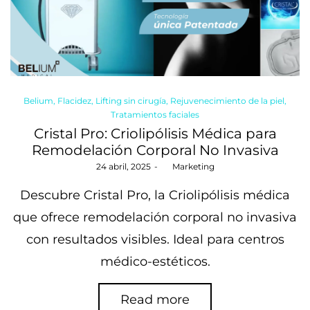
Posted
Belium
Flacidez
Lifting sin cirugía
Rejuvenecimiento de la piel
in
Tratamientos faciales
Cristal Pro: Criolipólisis Médica para
Remodelación Corporal No Invasiva
Posted
24 abril, 2025
by
Marketing
on
Descubre Cristal Pro, la Criolipólisis médica
que ofrece remodelación corporal no invasiva
con resultados visibles. Ideal para centros
médico-estéticos.
Read more