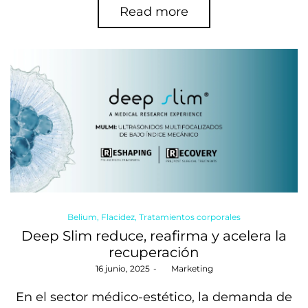
Read more
Posted
Belium
Flacidez
Tratamientos corporales
in
Deep Slim reduce, reafirma y acelera la
recuperación
Posted
16 junio, 2025
by
Marketing
on
En el sector médico-estético, la demanda de