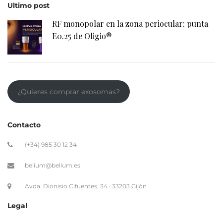
¿Quieres comprar exosomas?
Contacto
(+34) 985 30 12 34
belium@belium.es
Avda. Dionisio Cifuentes, 34 · 33203 Gijón
Legal
Aviso Legal
Proteccion de datos
Politica de cookies
Politica de privacidad