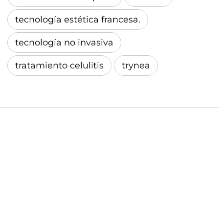
tecnología estética francesa.
tecnología no invasiva
tratamiento celulitis
trynea
Ultimo post
RF monopolar en la zona periocular: punta
E0.25 de Oligio®