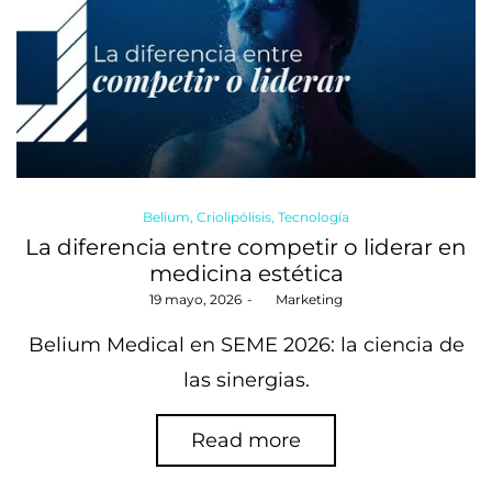
Posted
Belium
Criolipólisis
Tecnología
in
La diferencia entre competir o liderar en
medicina estética
Posted
19 mayo, 2026
by
Marketing
on
Belium Medical en SEME 2026: la ciencia de
las sinergias.
Read more