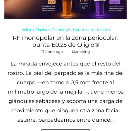
Posted
Belium
Flacidez
Tecnología
Tratamientos faciales
in
RF monopolar en la zona periocular:
punta E0.25 de Oligio®
Posted
17 horas ago
by
Marketing
on
La mirada envejece antes que el resto del
rostro. La piel del párpado es la más fina del
cuerpo —en torno a 0,5 mm frente al
milímetro largo de la mejilla—, tiene menos
glándulas sebáceas y soporta una carga de
movimiento que ninguna otra zona facial
asume: parpadeamos entre quince…