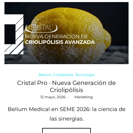
Posted
Belium
Criolipólisis
Tecnología
in
Cristal Pro · Nueva Generación de
Criolipólisis
Posted
12 mayo, 2026
by
Marketing
on
Belium Medical en SEME 2026: la ciencia de
las sinergias.