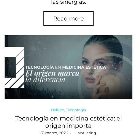
las sinergias.
Read more
Posted
Belium
Tecnología
in
Tecnología en medicina estética: el
origen importa
Posted
31 marzo, 2026
by
Marketing