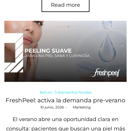
Read more
Posted
Belium
Tratamientos faciales
in
FreshPeel: activa la demanda pre-verano
Posted
10 junio, 2026
by
Marketing
on
El verano abre una oportunidad clara en
consulta: pacientes que buscan una piel más