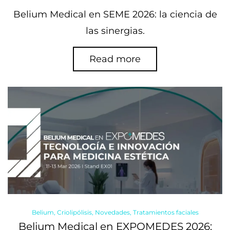
on
Belium Medical en SEME 2026: la ciencia de
las sinergias.
Read more
Posted
Belium
Criolipólisis
Novedades
Tratamientos faciales
in
Belium Medical en EXPOMEDES 2026: