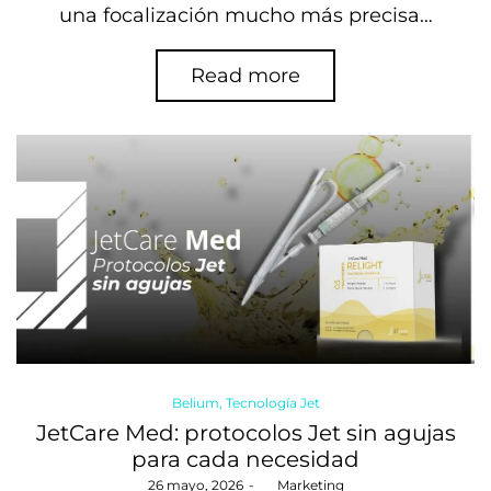
una focalización mucho más precisa…
Read more
Posted
Belium
Tecnología Jet
in
JetCare Med: protocolos Jet sin agujas
para cada necesidad
Posted
26 mayo, 2026
by
Marketing