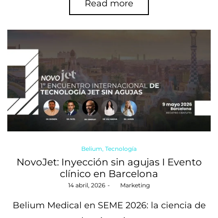
Read more
Posted
Belium
Tecnología
in
NovoJet: Inyección sin agujas I Evento
clínico en Barcelona
Posted
14 abril, 2026
by
Marketing
on
Belium Medical en SEME 2026: la ciencia de