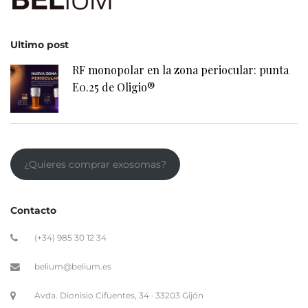
Ultimo post
RF monopolar en la zona periocular: punta
E0.25 de Oligio®
¿Quieres comprar exosomas?
Contacto
(+34) 985 30 12 34
belium@belium.es
Avda. Dionisio Cifuentes, 34 · 33203 Gijón