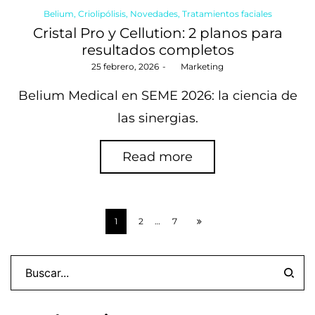
Posted
Belium
Criolipólisis
Novedades
Tratamientos faciales
in
Cristal Pro y Cellution: 2 planos para
resultados completos
Posted
25 febrero, 2026
by
Marketing
on
Belium Medical en SEME 2026: la ciencia de
las sinergias.
Read more
1
2
…
7