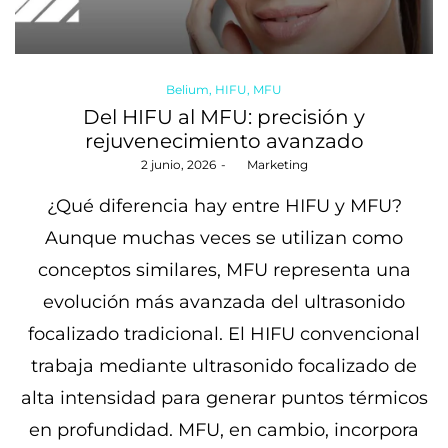
Posted
Belium
HIFU
MFU
in
Del HIFU al MFU: precisión y
rejuvenecimiento avanzado
Posted
2 junio, 2026
by
Marketing
on
¿Qué diferencia hay entre HIFU y MFU?
Aunque muchas veces se utilizan como
conceptos similares, MFU representa una
evolución más avanzada del ultrasonido
focalizado tradicional. El HIFU convencional
trabaja mediante ultrasonido focalizado de
alta intensidad para generar puntos térmicos
en profundidad. MFU, en cambio, incorpora