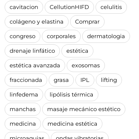
cavitacion
CellutionHIFD
celulitis
colágeno y elastina
Comprar
congreso
corporales
dermatologia
drenaje linfático
estética
estética avanzada
exosomas
fraccionada
grasa
IPL
lifting
linfedema
lipólisis térmica
manchas
masaje mecánico estético
medicina
medicina estética
microagujas
ondas vibratorias