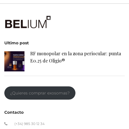
Ultimo post
RF monopolar en la zona periocular: punta
E0.25 de Oligio®
¿Quieres comprar exosomas?
Contacto
(+34) 985 30 12 34