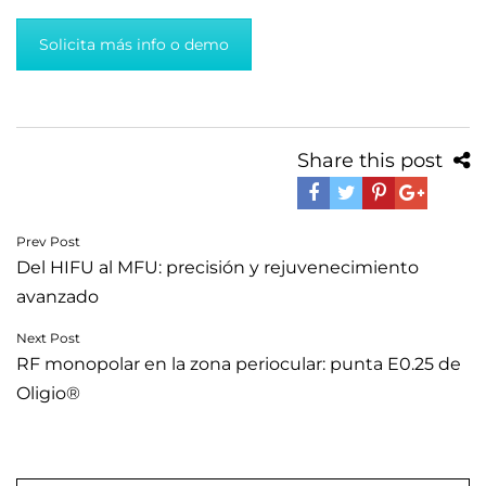
Solicita más info o demo
Share this post
Navegación
Prev Post
Del HIFU al MFU: precisión y rejuvenecimiento
de
avanzado
entradas
Next Post
RF monopolar en la zona periocular: punta E0.25 de
Oligio®