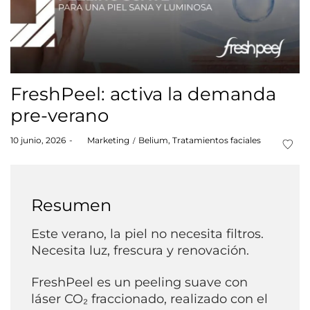
FreshPeel: activa la demanda
pre-verano
Posted
Posted
10 junio, 2026
by
Marketing
Belium
Tratamientos faciales
on
in
Resumen
Este verano, la piel no necesita filtros.
Necesita luz, frescura y renovación.
FreshPeel es un peeling suave con
láser CO₂ fraccionado, realizado con el