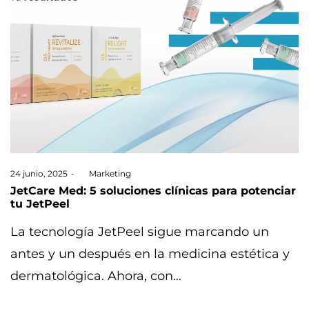
Posted
24 junio, 2025
by
Marketing
on
JetCare Med: 5 soluciones clínicas para potenciar
tu JetPeel
La tecnología JetPeel sigue marcando un
antes y un después en la medicina estética y
dermatológica. Ahora, con…