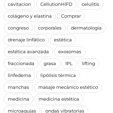
cavitacion
CellutionHIFD
celulitis
colágeno y elastina
Comprar
congreso
corporales
dermatologia
drenaje linfático
estética
estética avanzada
exosomas
fraccionada
grasa
IPL
lifting
linfedema
lipólisis térmica
manchas
masaje mecánico estético
medicina
medicina estética
microagujas
ondas vibratorias