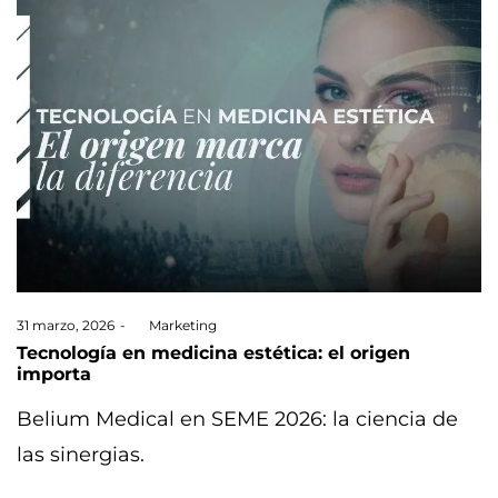
Posted
31 marzo, 2026
by
Marketing
on
Tecnología en medicina estética: el origen
importa
Belium Medical en SEME 2026: la ciencia de
las sinergias.