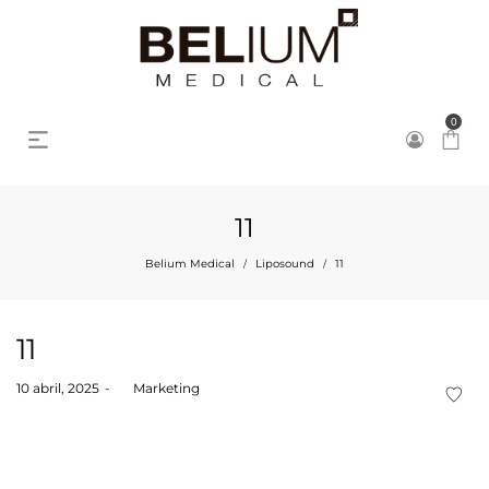
0
11
Belium Medical
Liposound
11
/
/
11
Posted
10 abril, 2025
by
Marketing
on