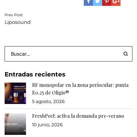
Navegación
Prev Post
Liposound
de
entradas
Entradas recientes
RF monopolar en la zona periocular: punta
E0.25 de Oligio®
5 agosto, 2026
FreshPeel: activa la demanda pre-verano
10 junio, 2026