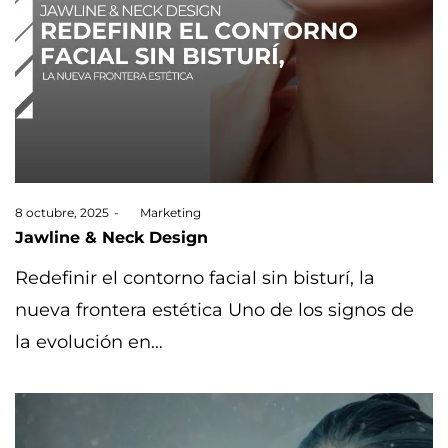
Posted
8 octubre, 2025
by
Marketing
on
Jawline & Neck Design
Redefinir el contorno facial sin bisturí, la
nueva frontera estética Uno de los signos de
la evolución en…