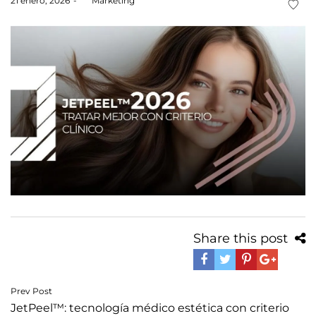
21 enero, 2026
by
Marketing
on
Share this post
Navegación
Prev Post
JetPeel™: tecnología médico estética con criterio
de