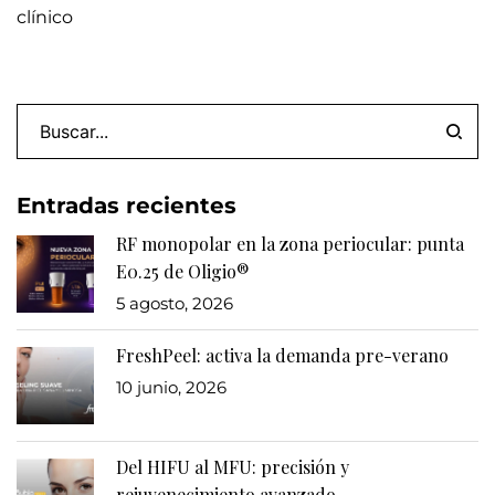
clínico
entradas
Entradas recientes
RF monopolar en la zona periocular: punta
E0.25 de Oligio®
5 agosto, 2026
FreshPeel: activa la demanda pre-verano
10 junio, 2026
Del HIFU al MFU: precisión y
rejuvenecimiento avanzado