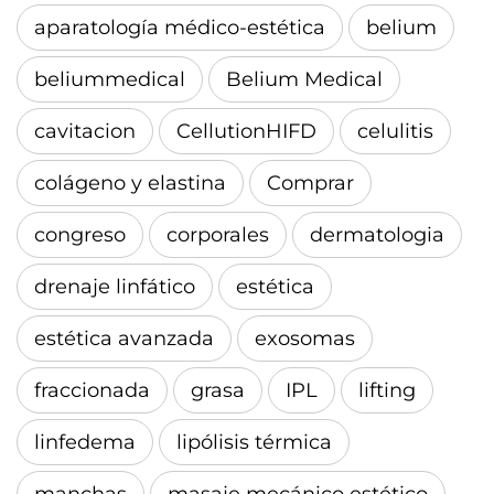
aparatología médico-estética
belium
beliummedical
Belium Medical
cavitacion
CellutionHIFD
celulitis
colágeno y elastina
Comprar
congreso
corporales
dermatologia
drenaje linfático
estética
estética avanzada
exosomas
fraccionada
grasa
IPL
lifting
linfedema
lipólisis térmica
manchas
masaje mecánico estético