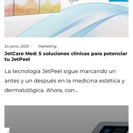
Posted
24 junio, 2025
by
Marketing
on
JetCare Med: 5 soluciones clínicas para potenciar
tu JetPeel
La tecnología JetPeel sigue marcando un
antes y un después en la medicina estética y
dermatológica. Ahora, con…