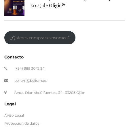
¿Quieres comprar exosomas?
Contacto
(+34) 985 30 12 34
belium@belium.es
Avda. Dionisio Cifuentes, 34 · 33203 Gijón
Legal
Aviso Legal
Proteccion de datos
Politica de cookies
Politica de privacidad
Términos y condiciones de contratación
Envios Internacionales