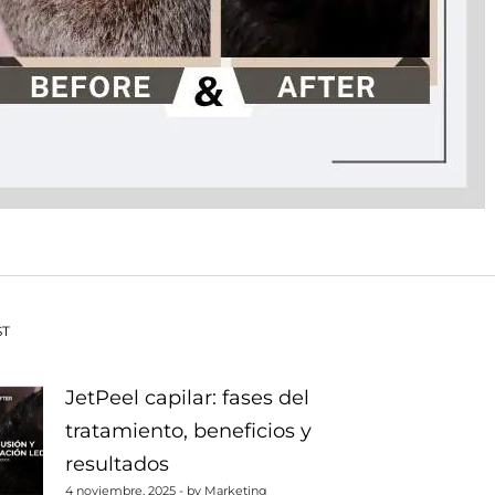
vegación
ST
JetPeel capilar: fases del
tratamiento, beneficios y
tradas
resultados
4 noviembre, 2025 - by Marketing