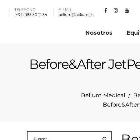
TELÉFONO
E-MAIL
(+34) 985 30 12 34
belium@belium.es
Nosotros
Equi
Before&After JetPee
Belium Medical
Be
/
Before&After 
Bef