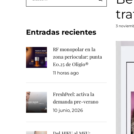
tr
Posted
3 noviemb
Entradas recientes
on
RF monopolar en la
zona periocular: punta
E0.25 de Oligio®
11 horas ago
FreshPeel: activa la
demanda pre-verano
10 junio, 2026
Del HIFU al MFU: