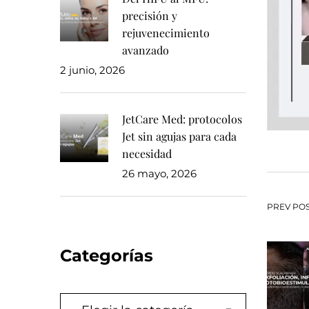
precisión y
rejuvenecimiento
avanzado
2 junio, 2026
JetCare Med: protocolos
Jet sin agujas para cada
necesidad
26 mayo, 2026
Na
PREV PO
de
Categorías
en
Categorías