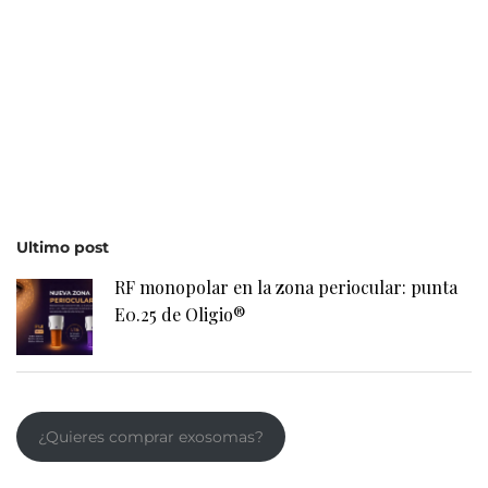
Ultimo post
RF monopolar en la zona periocular: punta
E0.25 de Oligio®
¿Quieres comprar exosomas?
Contacto
(+34) 985 30 12 34
belium@belium.es