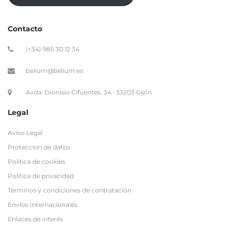
Contacto
(+34) 985 30 12 34
belium@belium.es
Avda. Dionisio Cifuentes, 34 · 33203 Gijón
Legal
Aviso Legal
Proteccion de datos
Politica de cookies
Politica de privacidad
Términos y condiciones de contratación
Envios Internacionales
Enlaces de interés