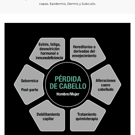
capas. Epidermis, Dermis y Subcutis.