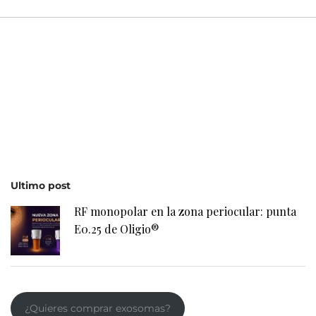
Ultimo post
RF monopolar en la zona periocular: punta
E0.25 de Oligio®
¿Quieres comprar exosomas?