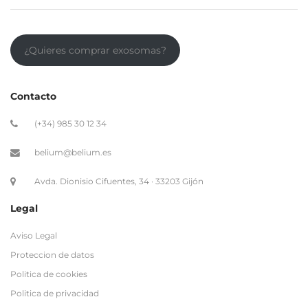
¿Quieres comprar exosomas?
Contacto
(+34) 985 30 12 34
belium@belium.es
Avda. Dionisio Cifuentes, 34 · 33203 Gijón
Legal
Aviso Legal
Proteccion de datos
Politica de cookies
Politica de privacidad