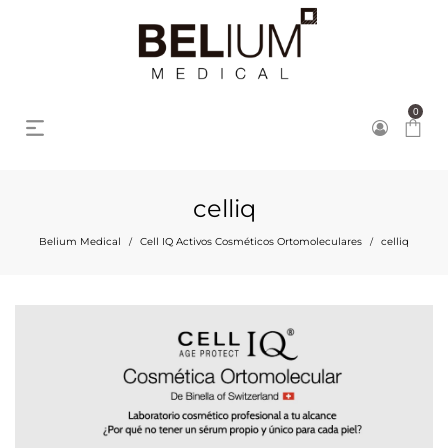
0
celliq
Belium Medical
Cell IQ Activos Cosméticos Ortomoleculares
celliq
/
/