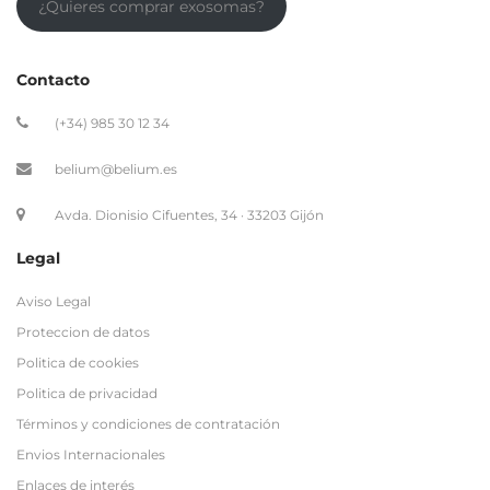
¿Quieres comprar exosomas?
Contacto
(+34) 985 30 12 34
belium@belium.es
Avda. Dionisio Cifuentes, 34 · 33203 Gijón
Legal
Aviso Legal
Proteccion de datos
Politica de cookies
Politica de privacidad
Términos y condiciones de contratación
Envios Internacionales
Enlaces de interés