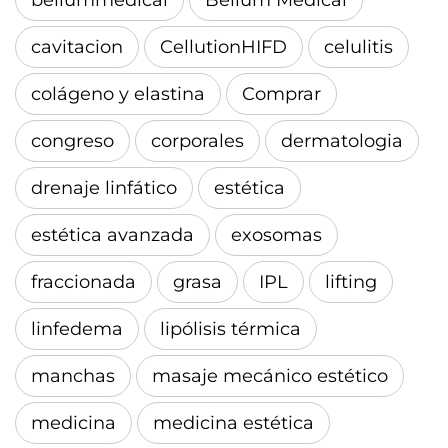
beliummedical
Belium Medical
cavitacion
CellutionHIFD
celulitis
colágeno y elastina
Comprar
congreso
corporales
dermatologia
drenaje linfático
estética
estética avanzada
exosomas
fraccionada
grasa
IPL
lifting
linfedema
lipólisis térmica
manchas
masaje mecánico estético
medicina
medicina estética