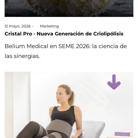
Posted
12 mayo, 2026
by
Marketing
on
Cristal Pro · Nueva Generación de Criolipólisis
Belium Medical en SEME 2026: la ciencia de
las sinergias.