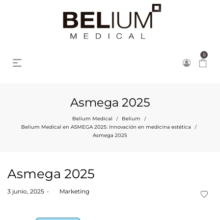
0
Asmega 2025
Belium Medical
Belium
/
/
Belium Medical en ASMEGA 2025: Innovación en medicina estética
/
Asmega 2025
Asmega 2025
Posted
3 junio, 2025
by
Marketing
on