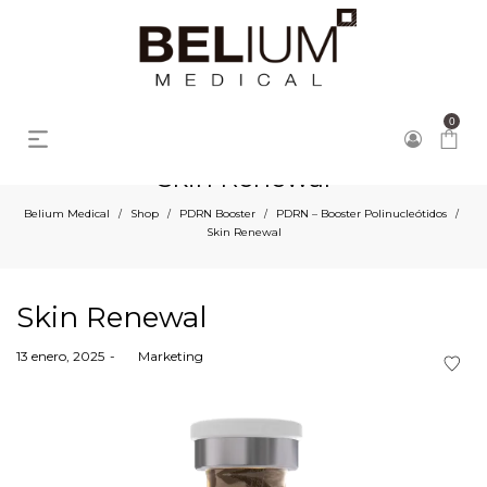
0
Skin Renewal
Belium Medical
Shop
PDRN Booster
PDRN – Booster Polinucleótidos
/
/
/
/
Skin Renewal
Skin Renewal
Posted
13 enero, 2025
by
Marketing
on