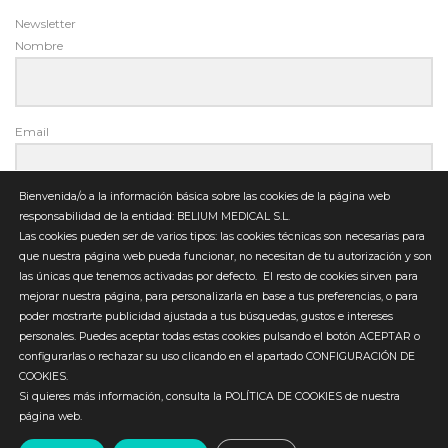
Newsletter
Nombre
Email
Bienvenida/o a la información básica sobre las cookies de la página web
responsabilidad de la entidad: BELIUM MEDICAL S.L.
Las cookies pueden ser de varios tipos: las cookies técnicas son necesarias para
Enviar
que nuestra página web pueda funcionar, no necesitan de tu autorización y son
las únicas que tenemos activadas por defecto.
El resto de cookies sirven para
mejorar nuestra página, para personalizarla en base a tus preferencias, o para
poder mostrarte publicidad ajustada a tus búsquedas, gustos e intereses
personales. Puedes aceptar todas estas cookies pulsando el botón ACEPTAR o
configurarlas o rechazar su uso clicando en el apartado CONFIGURACIÓN DE
© 2019 BELIUM MEDICAL. Todos los derechos reservados
COOKIES.
Si quieres más información, consulta la POLÍTICA DE COOKIES de nuestra
Belium Medical uses
Accessibility Checker
to monitor our
página web.
website's accessibility.