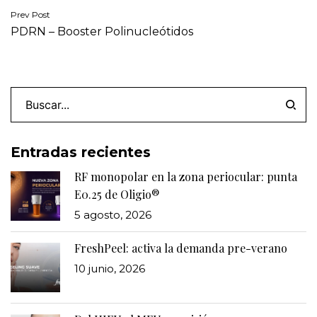
Navegación
Prev Post
PDRN – Booster Polinucleótidos
de
entradas
Buscar
Entradas recientes
RF monopolar en la zona periocular: punta
E0.25 de Oligio®
5 agosto, 2026
FreshPeel: activa la demanda pre-verano
10 junio, 2026