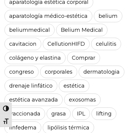
aparatología estética corporal
aparatología médico-estética
belium
beliummedical
Belium Medical
cavitacion
CellutionHIFD
celulitis
colágeno y elastina
Comprar
congreso
corporales
dermatologia
drenaje linfático
estética
estética avanzada
exosomas
Alternar alto contraste
fraccionada
grasa
IPL
lifting
Alternar tamaño de letra
linfedema
lipólisis térmica