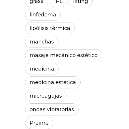
grasa
IPL
lifting
linfedema
lipólisis térmica
manchas
masaje mecánico estético
medicina
medicina estética
microagujas
ondas vibratorias
Preime