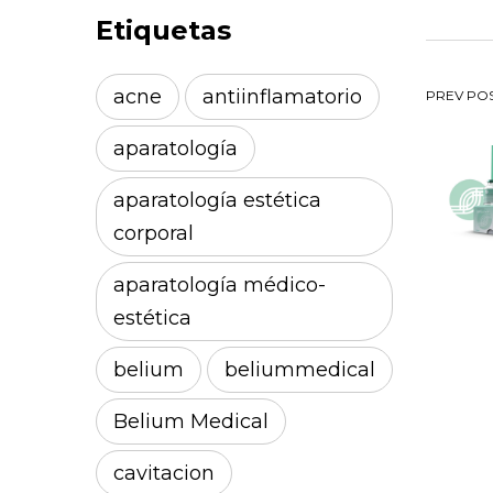
Etiquetas
Na
acne
antiinflamatorio
PREV PO
aparatología
de
aparatología estética
en
corporal
aparatología médico-
estética
belium
beliummedical
Belium Medical
cavitacion