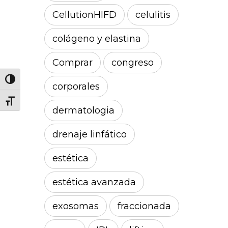
CellutionHIFD
celulitis
colágeno y elastina
Comprar
congreso
Alternar alto contraste
corporales
Alternar tamaño de letra
dermatologia
drenaje linfático
estética
estética avanzada
exosomas
fraccionada