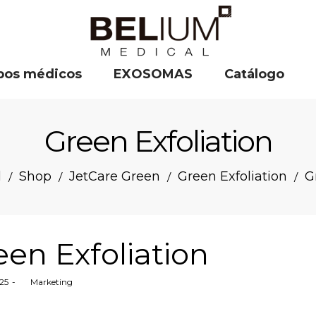
pos médicos
EXOSOMAS
Catálogo
Green Exfoliation
l
Shop
JetCare Green
Green Exfoliation
G
/
/
/
/
een Exfoliation
025
by
Marketing