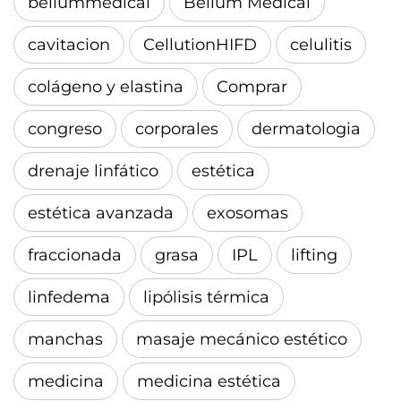
beliummedical
Belium Medical
cavitacion
CellutionHIFD
celulitis
colágeno y elastina
Comprar
congreso
corporales
dermatologia
drenaje linfático
estética
estética avanzada
exosomas
fraccionada
grasa
IPL
lifting
linfedema
lipólisis térmica
manchas
masaje mecánico estético
medicina
medicina estética