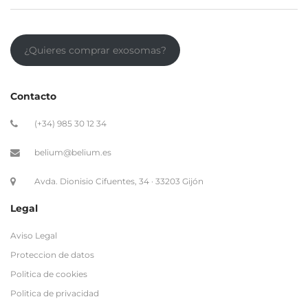
¿Quieres comprar exosomas?
Contacto
(+34) 985 30 12 34
belium@belium.es
Avda. Dionisio Cifuentes, 34 · 33203 Gijón
Legal
Aviso Legal
Proteccion de datos
Politica de cookies
Politica de privacidad