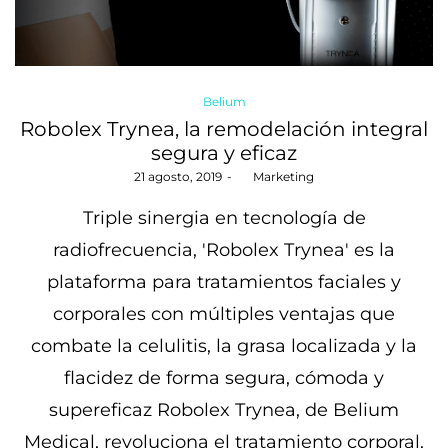
Posted
Belium
in
Robolex Trynea, la remodelación integral
segura y eficaz
Posted
21 agosto, 2019
by
Marketing
on
Triple sinergia en tecnología de
radiofrecuencia, 'Robolex Trynea' es la
plataforma para tratamientos faciales y
corporales con múltiples ventajas que
combate la celulitis, la grasa localizada y la
flacidez de forma segura, cómoda y
supereficaz Robolex Trynea, de Belium
Medical, revoluciona el tratamiento corporal,