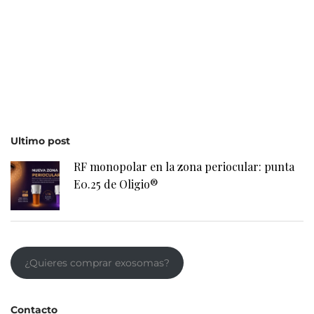
Ultimo post
RF monopolar en la zona periocular: punta
E0.25 de Oligio®
¿Quieres comprar exosomas?
Contacto
(+34) 985 30 12 34
belium@belium.es