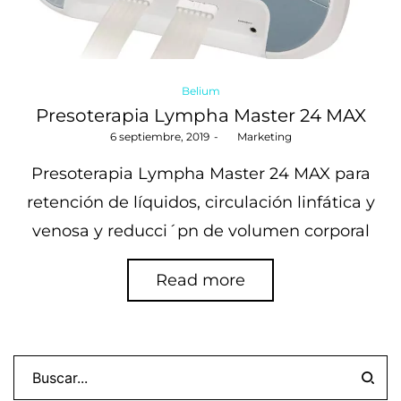
Posted
Belium
in
Presoterapia Lympha Master 24 MAX
Posted
6 septiembre, 2019
by
Marketing
on
Presoterapia Lympha Master 24 MAX para
retención de líquidos, circulación linfática y
venosa y reducci´pn de volumen corporal
Read more