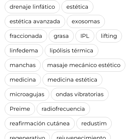
drenaje linfático
estética
estética avanzada
exosomas
fraccionada
grasa
IPL
lifting
linfedema
lipólisis térmica
manchas
masaje mecánico estético
medicina
medicina estética
microagujas
ondas vibratorias
Preime
radiofrecuencia
reafirmación cutánea
redustim
regenerativo
rejuvenecimiento