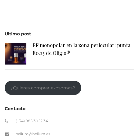
Ultimo post
RF monopolar en la zona periocular: punta
E0.25 de Oligio®
¿Quieres comprar exosomas?
Contacto
(+34) 985 30 12 34
belium@belium.es
Avda. Dionisio Cifuentes, 34 · 33203 Gijón
Legal