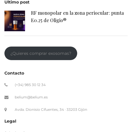
Ultimo post
RF monopolar en la zona periocular: punta
E0.25 de Oligio®
¿Quieres comprar exosomas?
Contacto
(+34) 985 30 12 34
belium@belium.es
Avda. Dionisio Cifuentes, 34 · 33203 Gijón
Legal