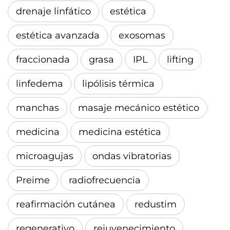
drenaje linfático
estética
estética avanzada
exosomas
fraccionada
grasa
IPL
lifting
linfedema
lipólisis térmica
manchas
masaje mecánico estético
medicina
medicina estética
microagujas
ondas vibratorias
Preime
radiofrecuencia
reafirmación cutánea
redustim
regenerativo
rejuvenecimiento