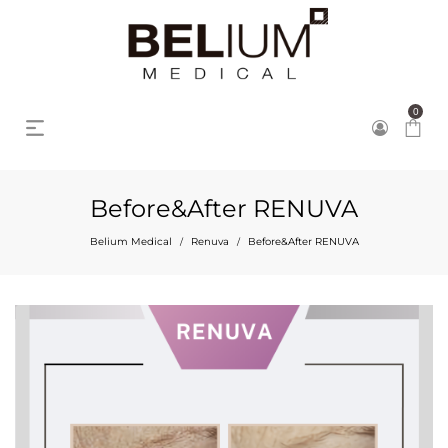
0
Before&After RENUVA
Belium Medical
Renuva
Before&After RENUVA
/
/