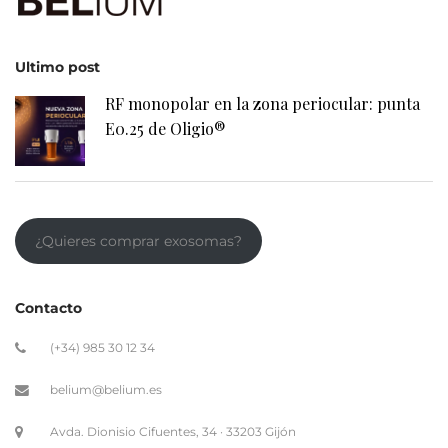
Ultimo post
RF monopolar en la zona periocular: punta
E0.25 de Oligio®
¿Quieres comprar exosomas?
Contacto
(+34) 985 30 12 34
belium@belium.es
Avda. Dionisio Cifuentes, 34 · 33203 Gijón