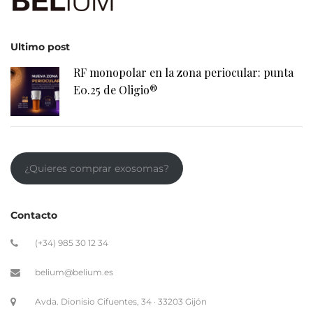
Ultimo post
RF monopolar en la zona periocular: punta
E0.25 de Oligio®
¿Quieres comprar exosomas?
Contacto
(+34) 985 30 12 34
belium@belium.es
Avda. Dionisio Cifuentes, 34 · 33203 Gijón