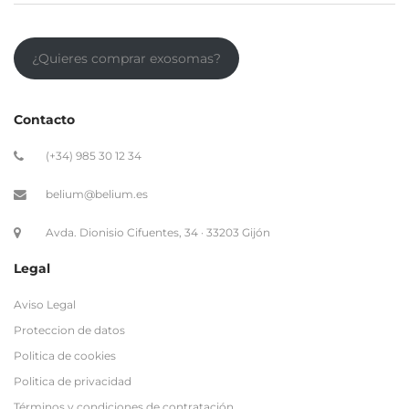
¿Quieres comprar exosomas?
Contacto
(+34) 985 30 12 34
belium@belium.es
Avda. Dionisio Cifuentes, 34 · 33203 Gijón
Legal
Aviso Legal
Proteccion de datos
Politica de cookies
Politica de privacidad
Términos y condiciones de contratación