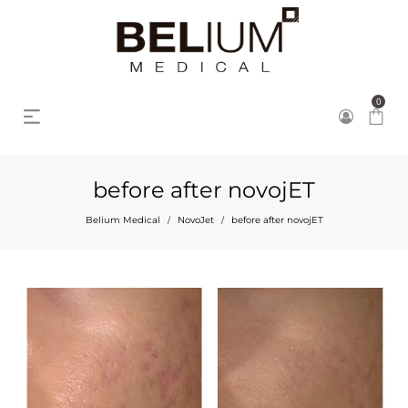
0
before after novojET
Belium Medical
NovoJet
before after novojET
/
/