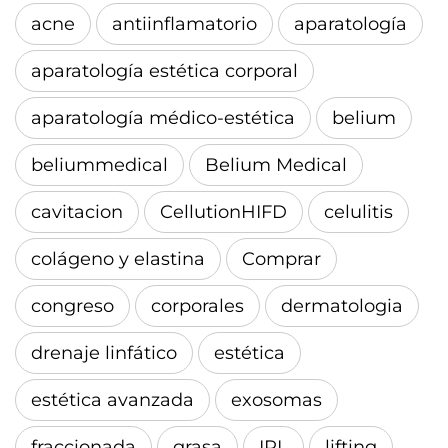
acne
antiinflamatorio
aparatología
aparatología estética corporal
aparatología médico-estética
belium
beliummedical
Belium Medical
cavitacion
CellutionHIFD
celulitis
colágeno y elastina
Comprar
congreso
corporales
dermatologia
drenaje linfático
estética
estética avanzada
exosomas
fraccionada
grasa
IPL
lifting