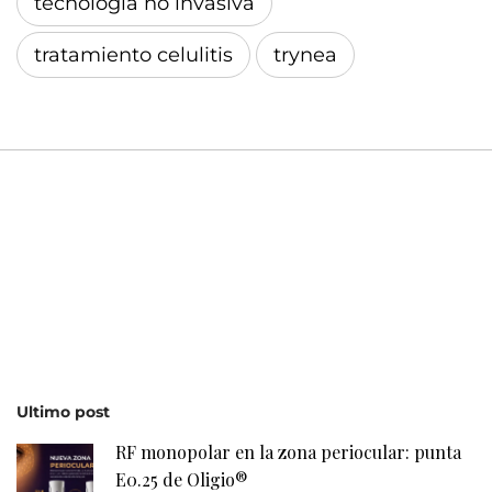
tecnología no invasiva
tratamiento celulitis
trynea
Ultimo post
RF monopolar en la zona periocular: punta
E0.25 de Oligio®