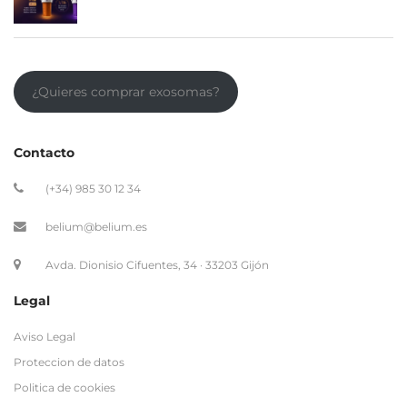
¿Quieres comprar exosomas?
Contacto
(+34) 985 30 12 34
belium@belium.es
Avda. Dionisio Cifuentes, 34 · 33203 Gijón
Legal
Aviso Legal
Proteccion de datos
Politica de cookies