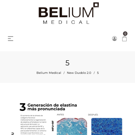
0
5
Belium Medical
New Duoblo 2.0
5
/
/