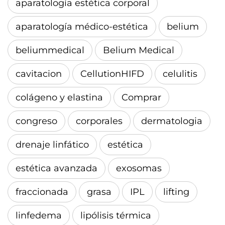
aparatología estética corporal
aparatología médico-estética
belium
beliummedical
Belium Medical
cavitacion
CellutionHIFD
celulitis
colágeno y elastina
Comprar
congreso
corporales
dermatologia
drenaje linfático
estética
estética avanzada
exosomas
fraccionada
grasa
IPL
lifting
linfedema
lipólisis térmica