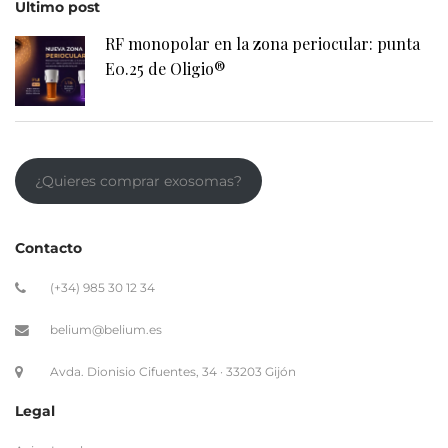
Ultimo post
RF monopolar en la zona periocular: punta
E0.25 de Oligio®
¿Quieres comprar exosomas?
Contacto
(+34) 985 30 12 34
belium@belium.es
Avda. Dionisio Cifuentes, 34 · 33203 Gijón
Legal