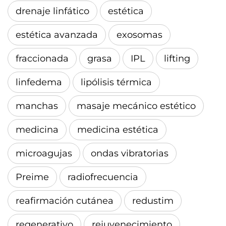
drenaje linfático
estética
estética avanzada
exosomas
fraccionada
grasa
IPL
lifting
linfedema
lipólisis térmica
manchas
masaje mecánico estético
medicina
medicina estética
microagujas
ondas vibratorias
Preime
radiofrecuencia
reafirmación cutánea
redustim
regenerativo
rejuvenecimiento