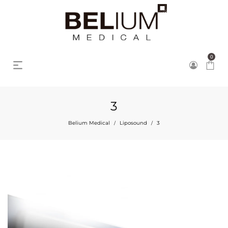
0
3
Belium Medical
Liposound
3
/
/