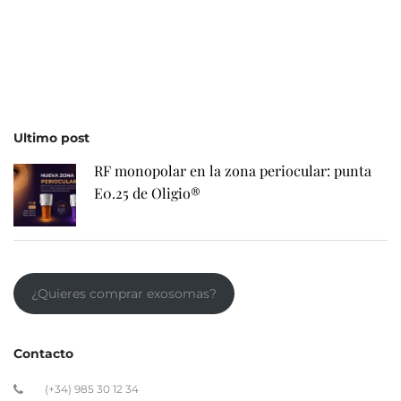
Ultimo post
RF monopolar en la zona periocular: punta
E0.25 de Oligio®
¿Quieres comprar exosomas?
Contacto
(+34) 985 30 12 34
belium@belium.es
Avda. Dionisio Cifuentes, 34 · 33203 Gijón