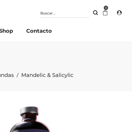
0
Shop
Contacto
undas
Mandelic & Salicylic
/