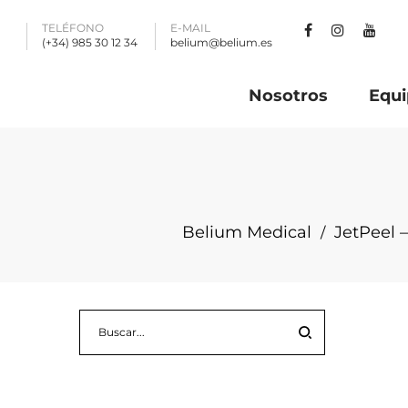
TELÉFONO
E-MAIL
(+34) 985 30 12 34
belium@belium.es
Nosotros
Equi
Belium Medical
JetPeel 
/