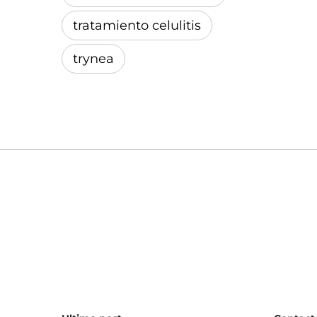
tratamiento celulitis
trynea
Ultimo post
Contact
(+34
RF monopolar en la
zona periocular: punta
bel
E0.25 de Oligio®