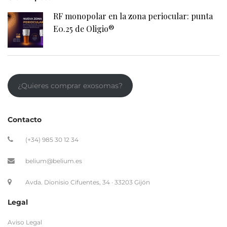
RF monopolar en la zona periocular: punta
E0.25 de Oligio®
¿Quieres comprar exosomas?
Contacto
(+34) 985 30 12 34
belium@belium.es
Avda. Dionisio Cifuentes, 34 · 33203 Gijón
Legal
Aviso Legal