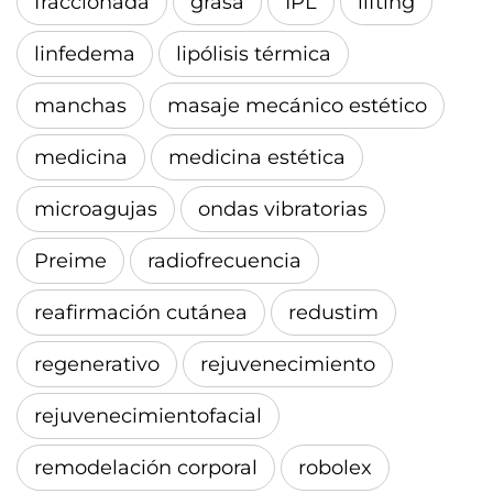
fraccionada
grasa
IPL
lifting
linfedema
lipólisis térmica
manchas
masaje mecánico estético
medicina
medicina estética
microagujas
ondas vibratorias
Preime
radiofrecuencia
reafirmación cutánea
redustim
regenerativo
rejuvenecimiento
rejuvenecimientofacial
remodelación corporal
robolex