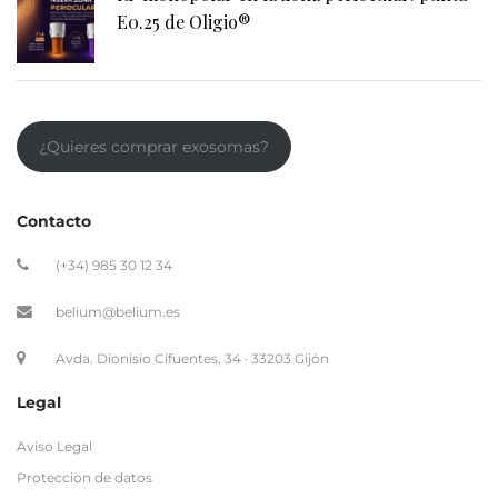
E0.25 de Oligio®
¿Quieres comprar exosomas?
Contacto
(+34) 985 30 12 34
belium@belium.es
Avda. Dionisio Cifuentes, 34 · 33203 Gijón
Legal
Aviso Legal
Proteccion de datos