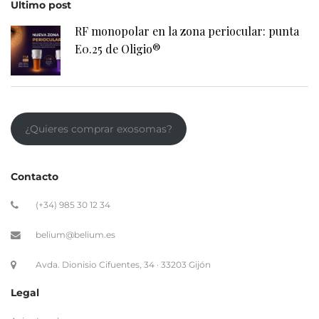
Ultimo post
RF monopolar en la zona periocular: punta
E0.25 de Oligio®
¿Quieres comprar exosomas?
Contacto
(+34) 985 30 12 34
belium@belium.es
Avda. Dionisio Cifuentes, 34 · 33203 Gijón
Legal