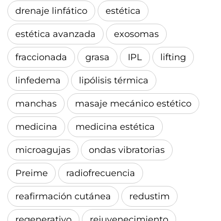
drenaje linfático
estética
estética avanzada
exosomas
fraccionada
grasa
IPL
lifting
linfedema
lipólisis térmica
manchas
masaje mecánico estético
medicina
medicina estética
microagujas
ondas vibratorias
Preime
radiofrecuencia
reafirmación cutánea
redustim
regenerativo
rejuvenecimiento