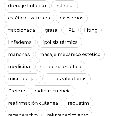
drenaje linfático
estética
estética avanzada
exosomas
fraccionada
grasa
IPL
lifting
linfedema
lipólisis térmica
manchas
masaje mecánico estético
medicina
medicina estética
microagujas
ondas vibratorias
Preime
radiofrecuencia
reafirmación cutánea
redustim
regenerativo
rejuvenecimiento