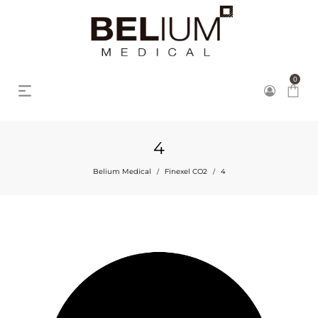
0
4
Belium Medical
Finexel CO2
4
/
/