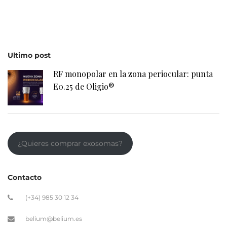
Ultimo post
RF monopolar en la zona periocular: punta
E0.25 de Oligio®
¿Quieres comprar exosomas?
Contacto
(+34) 985 30 12 34
belium@belium.es
Avda. Dionisio Cifuentes, 34 · 33203 Gijón
Legal