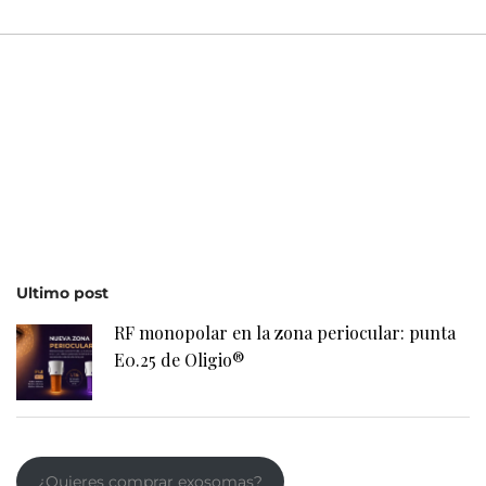
Ultimo post
RF monopolar en la zona periocular: punta
E0.25 de Oligio®
¿Quieres comprar exosomas?