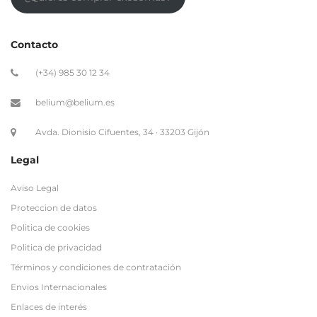
Contacto
(+34) 985 30 12 34
belium@belium.es
Avda. Dionisio Cifuentes, 34 · 33203 Gijón
Legal
Aviso Legal
Proteccion de datos
Politica de cookies
Politica de privacidad
Términos y condiciones de contratación
Envios Internacionales
Enlaces de interés