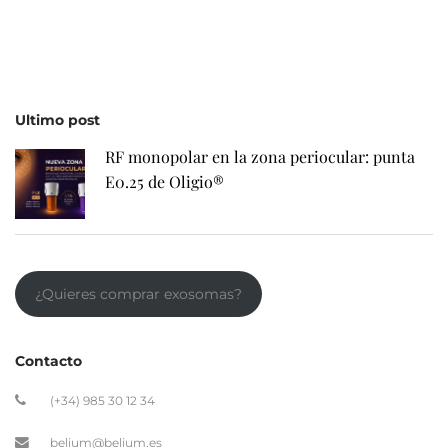
Ultimo post
RF monopolar en la zona periocular: punta
E0.25 de Oligio®
¿Quieres comprar exosomas?
Contacto
(+34) 985 30 12 34
belium@belium.es
Avda. Dionisio Cifuentes, 34 · 33203 Gijón
Legal