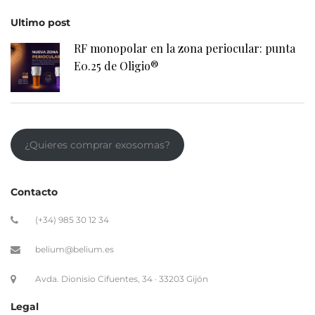
Ultimo post
RF monopolar en la zona periocular: punta
E0.25 de Oligio®
¿Quieres comprar exosomas?
Contacto
(+34) 985 30 12 34
belium@belium.es
Avda. Dionisio Cifuentes, 34 · 33203 Gijón
Legal