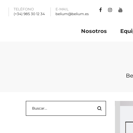
TELÉFONO
E-MAIL
(+34) 985 30 12 34
belium@belium.es
Nosotros
Equi
Be