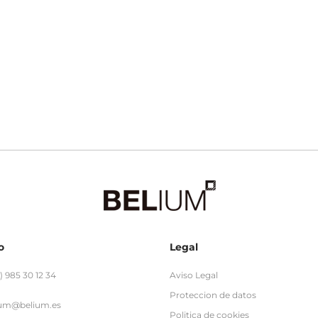
o
Legal
) 985 30 12 34
Aviso Legal
Proteccion de datos
ium@belium.es
Politica de cookies