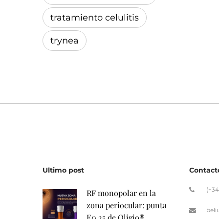
tratamiento celulitis
trynea
Ultimo post
Contact
(+34
RF monopolar en la
zona periocular: punta
bel
E0.25 de Oligio®