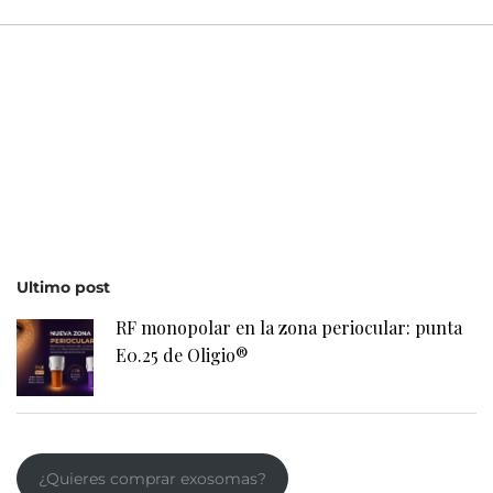
Ultimo post
RF monopolar en la zona periocular: punta
E0.25 de Oligio®
¿Quieres comprar exosomas?
Contacto
(+34) 985 30 12 34