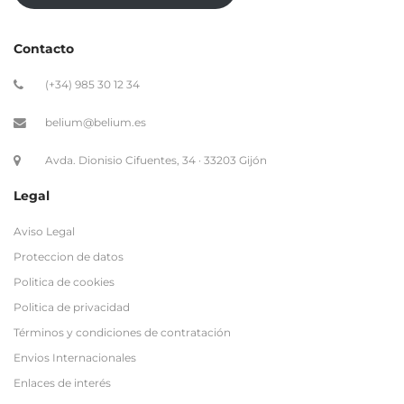
belium@belium.es
Avda. Dionisio Cifuentes, 34 · 33203 Gijón
Legal
Aviso Legal
Proteccion de datos
Politica de cookies
Politica de privacidad
Términos y condiciones de contratación
Envios Internacionales
Enlaces de interés
Site map
Regístrate a nuestro Newsletter
Newsletter