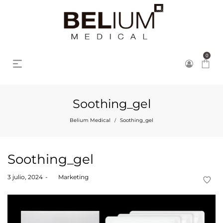
0
Soothing_gel
Belium Medical
Soothing_gel
/
Soothing_gel
Posted
3 julio, 2024
by
Marketing
on