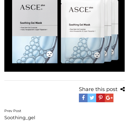
Share this post
Navegación
Prev Post
Soothing_gel
de
entradas