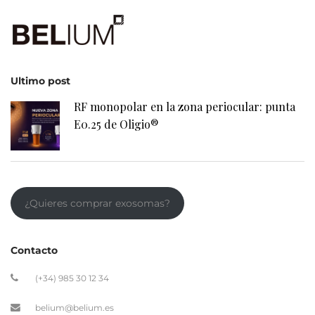
Ultimo post
RF monopolar en la zona periocular: punta
E0.25 de Oligio®
¿Quieres comprar exosomas?
Contacto
(+34) 985 30 12 34
belium@belium.es