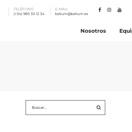
TELÉFONO
E-MAIL
(+34) 985 30 12 34
belium@belium.es
Nosotros
Equi