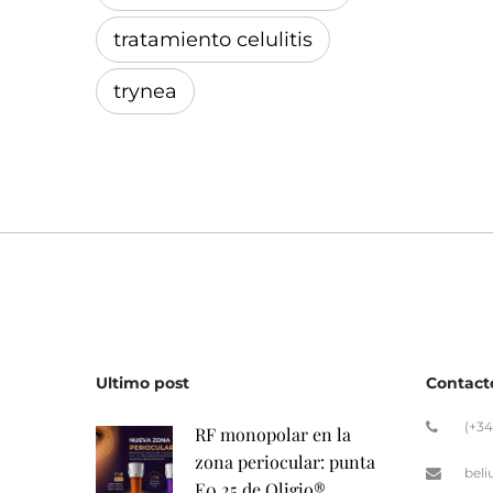
tratamiento celulitis
trynea
Ultimo post
Contact
(+34
RF monopolar en la
zona periocular: punta
bel
E0.25 de Oligio®