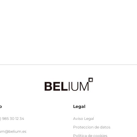
o
Legal
) 985 30 12 34
Aviso Legal
Proteccion de datos
ium@belium.es
Politica de cookies