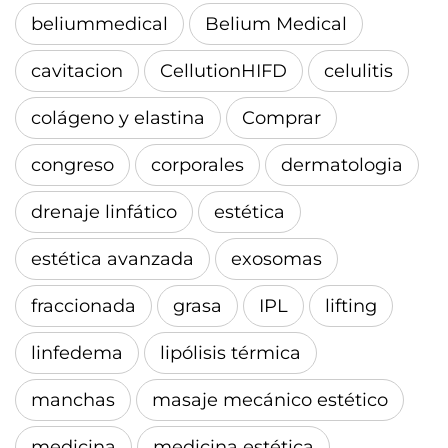
beliummedical
Belium Medical
cavitacion
CellutionHIFD
celulitis
colágeno y elastina
Comprar
congreso
corporales
dermatologia
drenaje linfático
estética
estética avanzada
exosomas
fraccionada
grasa
IPL
lifting
linfedema
lipólisis térmica
manchas
masaje mecánico estético
medicina
medicina estética