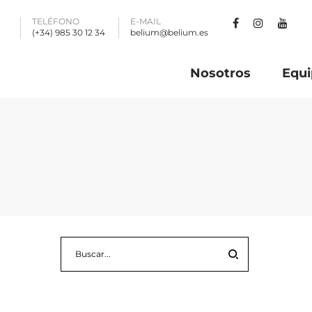
TELÉFONO
E-MAIL
(+34) 985 30 12 34
belium@belium.es
Nosotros
Equi