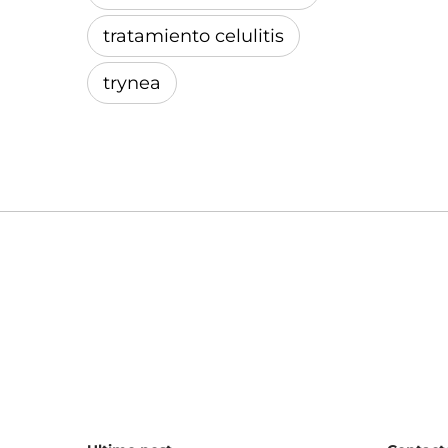
tratamiento celulitis
trynea
Ultimo post
Contact
(+34
RF monopolar en la
zona periocular: punta
bel
E0.25 de Oligio®