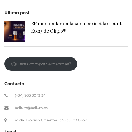
Ultimo post
RF monopolar en la zona periocular: punta
E0.25 de Oligio®
¿Quieres comprar exosomas?
Contacto
(+34) 985 30 12 34
belium@belium.es
Avda. Dionisio Cifuentes, 34 · 33203 Gijón
Legal