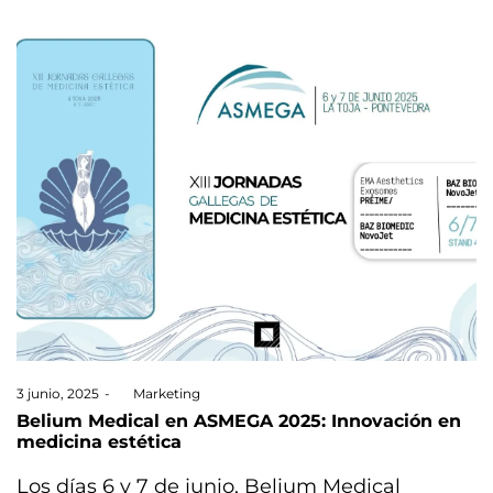
Posted
3 junio, 2025
by
Marketing
on
Belium Medical en ASMEGA 2025: Innovación en
medicina estética
Los días 6 y 7 de junio, Belium Medical