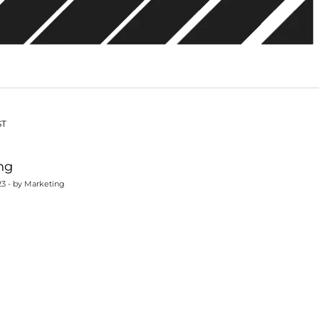
vegación
ST
ng
023 - by Marketing
tradas