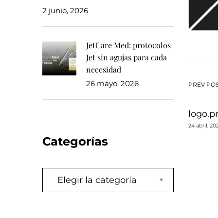
2 junio, 2026
JetCare Med: protocolos
Jet sin agujas para cada
necesidad
26 mayo, 2026
Na
PREV PO
de
logo.p
24 abril, 2
en
Categorías
Categorías