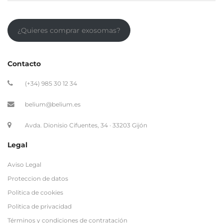
¿Quieres comprar exosomas?
Contacto
(+34) 985 30 12 34
belium@belium.es
Avda. Dionisio Cifuentes, 34 · 33203 Gijón
Legal
Aviso Legal
Proteccion de datos
Politica de cookies
Politica de privacidad
Términos y condiciones de contratación