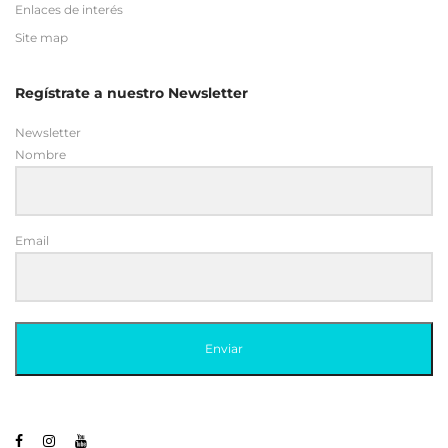
Newsletter
Nombre
Email
Enviar
© 2019 BELIUM MEDICAL. Todos los derechos reservados
Belium Medical uses
Accessibility Checker
to monitor our
website's accessibility.