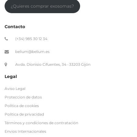
(+34) 985 30 12 34
belium@belium.es
Avda. Dionisio Cifuentes, 34 · 33203 Gijón
Legal
Aviso Legal
Proteccion de datos
Politica de cookies
Politica de privacidad
Términos y condiciones de contratación
Envios Internacionales
Enlaces de interés
Site map
Regístrate a nuestro Newsletter