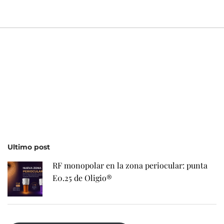
Ultimo post
RF monopolar en la zona periocular: punta
E0.25 de Oligio®
¿Quieres comprar exosomas?
Contacto