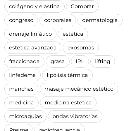
colágeno y elastina
Comprar
congreso
corporales
dermatologia
drenaje linfático
estética
estética avanzada
exosomas
fraccionada
grasa
IPL
lifting
linfedema
lipólisis térmica
manchas
masaje mecánico estético
medicina
medicina estética
microagujas
ondas vibratorias
Preime
radiofrecuencia