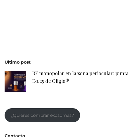
Ultimo post
RF monopolar en la zona periocular: punta
E0.25 de Oligio®
¿Quieres comprar exosomas?
Contacto