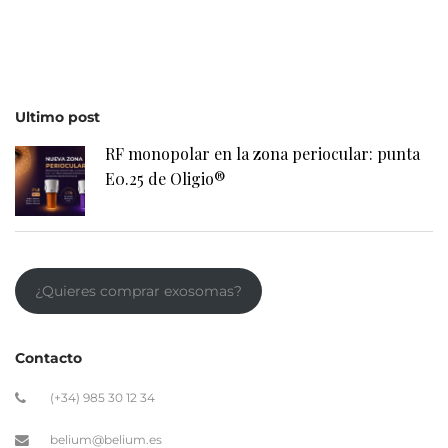
Ultimo post
RF monopolar en la zona periocular: punta
E0.25 de Oligio®
¿Quieres comprar exosomas?
Contacto
(+34) 985 30 12 34
belium@belium.es
Avda. Dionisio Cifuentes, 34 · 33203 Gijón
Legal