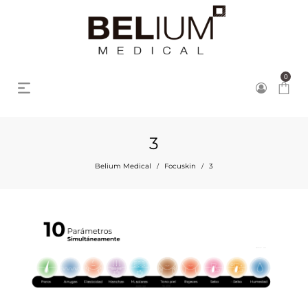
0
3
Belium Medical
Focuskin
3
/
/