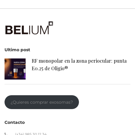
Ultimo post
RF monopolar en la zona periocular: punta
E0.25 de Oligio®
¿Quieres comprar exosomas?
Contacto
(+34) 985 30 12 34