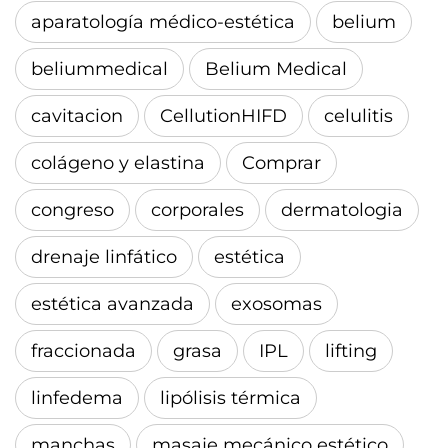
aparatología médico-estética
belium
beliummedical
Belium Medical
cavitacion
CellutionHIFD
celulitis
colágeno y elastina
Comprar
congreso
corporales
dermatologia
drenaje linfático
estética
estética avanzada
exosomas
fraccionada
grasa
IPL
lifting
linfedema
lipólisis térmica
manchas
masaje mecánico estético